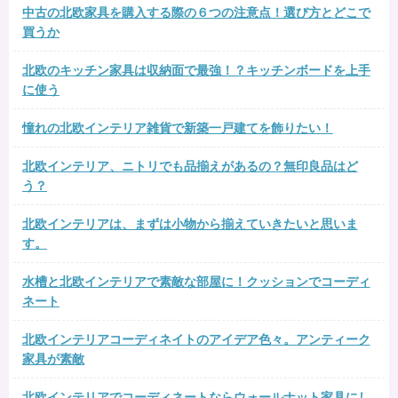
中古の北欧家具を購入する際の６つの注意点！選び方とどこで
買うか
北欧のキッチン家具は収納面で最強！？キッチンボードを上手
に使う
憧れの北欧インテリア雑貨で新築一戸建てを飾りたい！
北欧インテリア、ニトリでも品揃えがあるの？無印良品はど
う？
北欧インテリアは、まずは小物から揃えていきたいと思いま
す。
水槽と北欧インテリアで素敵な部屋に！クッションでコーディ
ネート
北欧インテリアコーディネイトのアイデア色々。アンティーク
家具が素敵
北欧インテリアでコーディネートならウォールナット家具にし