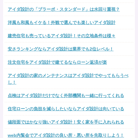
アイダ設計の「ブラーボ・スタンダード」は水回り重視？
洋風も和風もイケる！外観で選んでも楽しいアイダ設計
建売住宅も売っているアイダ設計！その立地条件は様々
安さランキングならアイダ設計は業界でも2位レベル！
注文住宅をアイダ設計で建てるならローン返済が楽
アイダ設計の家のメンテナンスはアイダ設計でやってもらうべ
し！
点検はアイダ設計だけでなく外部機関も一緒に行ってくれる
住宅ローンの負担を減らしたいならアイダ設計は向いている
値段面ではかなり強いアイダ設計！安く家を手に入れられる
web内覧会でアイダ設計の良い所・悪い所を先取りしよう！