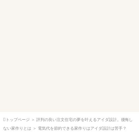
トップページ
＞
評判の良い注文住宅の夢を叶えるアイダ設計。後悔し
ない家作りとは
＞ 電気代を節約できる家作りはアイダ設計は苦手？